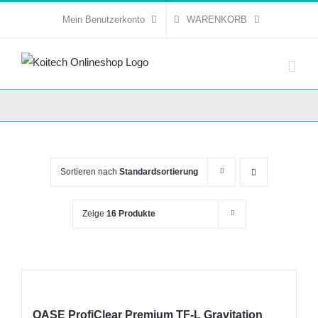
Skip
Mein Benutzerkonto
WARENKORB
to
content
Sortieren nach
Standardsortierung
Zeige
16 Produkte
OASE ProfiClear Premium TF-L Gravitation