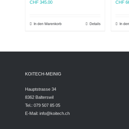
CHF
345.00
CHF
66
In den Warenkorb
Details
In de
KOITECH-MEINIG
Hauptstrasse 34
8362 Balterswil
Tel.: 079 507 85 05
E-Mail:
info@koitech.ch