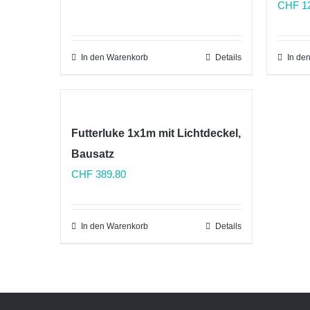
CHF
12
In den Warenkorb
Details
In de
Futterluke 1x1m mit Lichtdeckel,
Bausatz
CHF
389.80
In den Warenkorb
Details