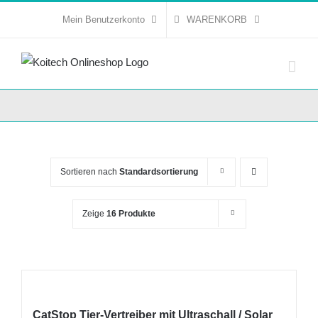
Skip
Mein Benutzerkonto
WARENKORB
to
content
Sortieren nach
Standardsortierung
Zeige
16 Produkte
CatStop Tier-Vertreiber mit Ultraschall / Solar