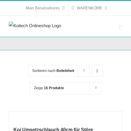
Skip
Mein Benutzerkonto
WARENKORB
to
content
Sortieren nach
Beliebtheit
Zeige
16 Produkte
Koi Umsetzschlauch 40cm für Störe