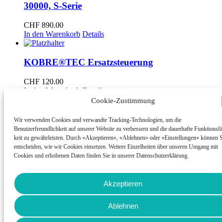
30000, S-Serie
CHF
890.00
In den Warenkorb
Details
KOBRE®TEC Ersatzsteuerung
CHF
120.00
In den Warenkorb
Details
Cookie-Zustimmung
KOBRE®TEC Ersatzsteuerung
Wir verwenden Cookies und verwandte Tracking-Technologien, um die
Benutzerfreundlichkeit auf unserer Website zu verbessern und die dauerhafte Funktionsf
CHF
140.00
keit zu gewährleisten. Durch «Akzeptieren», «Ablehnen» oder «Einstellungen» können S
In den Warenkorb
Details
entscheiden, wie wir Cookies einsetzen. Weitere Einzelheiten über unseren Umgang mit
Cookies und erhobenen Daten finden Sie in unserer Datenschutzerklärung.
Koitech-Meinig
Akzeptieren
Hauptstrasse 34
8362 Balterswil
Tel.: 079 507 85 05
Ablehnen
E-Mail:
info@koitech.ch