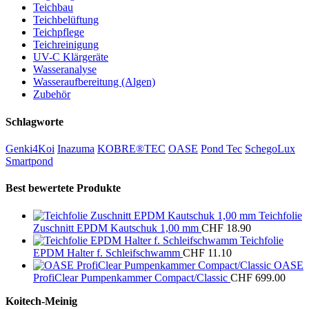
Teichbau
Teichbelüftung
Teichpflege
Teichreinigung
UV-C Klärgeräte
Wasseranalyse
Wasseraufbereitung (Algen)
Zubehör
Schlagworte
Genki4Koi
Inazuma
KOBRE®TEC
OASE
Pond Tec
SchegoLux
Smartpond
Best bewertete Produkte
Teichfolie
Zuschnitt EPDM Kautschuk 1,00 mm
CHF
18.90
Teichfolie
EPDM Halter f. Schleifschwamm
CHF
11.10
OASE
ProfiClear Pumpenkammer Compact/Classic
CHF
699.00
Koitech-Meinig