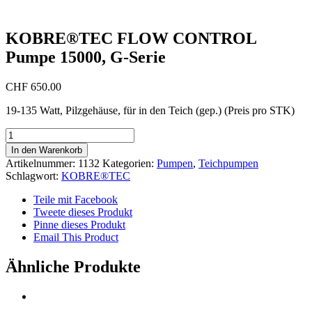
KOBRE®TEC FLOW CONTROL
Pumpe 15000, G-Serie
CHF
650.00
19-135 Watt, Pilzgehäuse, für in den Teich (gep.) (Preis pro STK)
KOBRE®TEC
FLOW
In den Warenkorb
CONTROL
Artikelnummer:
1132
Kategorien:
Pumpen
,
Teichpumpen
Pumpe
Schlagwort:
KOBRE®TEC
15000,
G-
Teile mit Facebook
Serie
Tweete dieses Produkt
Menge
Pinne dieses Produkt
Email This Product
Ähnliche Produkte