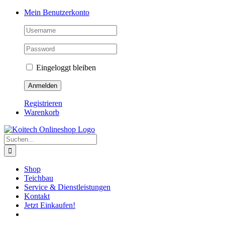
Skip
Mein Benutzerkonto
to
content
Eingeloggt bleiben
Registrieren
Warenkorb
Suche
nach:
Shop
Teichbau
Service & Dienstleistungen
Kontakt
Jetzt Einkaufen!