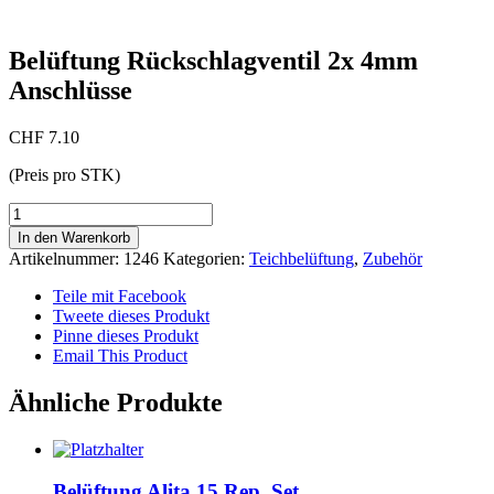
Belüftung Rückschlagventil 2x 4mm
Anschlüsse
CHF
7.10
(Preis pro STK)
Belüftung
Rückschlagventil
In den Warenkorb
2x
Artikelnummer:
1246
Kategorien:
Teichbelüftung
,
Zubehör
4mm
Anschlüsse
Teile mit Facebook
Menge
Tweete dieses Produkt
Pinne dieses Produkt
Email This Product
Ähnliche Produkte
Belüftung Alita 15 Rep. Set