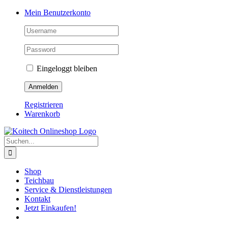
Skip
Mein Benutzerkonto
to
content
Eingeloggt bleiben
Registrieren
Warenkorb
Suche
nach:
Shop
Teichbau
Service & Dienstleistungen
Kontakt
Jetzt Einkaufen!