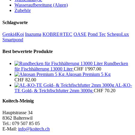
Wasseraufbereitung (Algen)
Zubehör
Schlagworte
Genki4Koi
Inazuma
KOBRE®TEC
OASE
Pond Tec
SchegoLux
Smartpond
Best bewertete Produkte
Rundbecken
für Fischhälterung 13000 Liter
CHF
1'997.00
Algosan Premium 5 Kg
CHF
82.00
AL-KO-
TE Gold- & Teichfischfutter 2mm 3000g
CHF
70.20
Koitech-Meinig
Hauptstrasse 34
8362 Balterswil
Tel.: 079 507 85 05
E-Mail:
info@koitech.ch