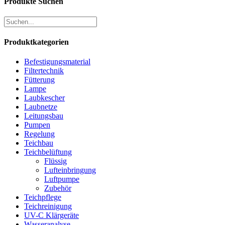
Produkte Suchen
Produktkategorien
Befestigungsmaterial
Filtertechnik
Fütterung
Lampe
Laubkescher
Laubnetze
Leitungsbau
Pumpen
Regelung
Teichbau
Teichbelüftung
Flüssig
Lufteinbringung
Luftpumpe
Zubehör
Teichpflege
Teichreinigung
UV-C Klärgeräte
Wasseranalyse