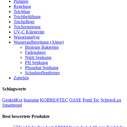
Pumpen
Regelung
Teichbau
Teichbelüftung
Teichpflege
Teichreinigung
UV-C Klärgeräte
Wasseranalyse
Wasseraufbereitung (Algen)
Biologie Bakterien
Fadenalgen
Nitrit Senkung
PH Senkung
Phosphat Senkung
Schadstoffentferner
Zubehör
Schlagworte
Genki4Koi
Inazuma
KOBRE®TEC
OASE
Pond Tec
SchegoLux
Smartpond
Best bewertete Produkte