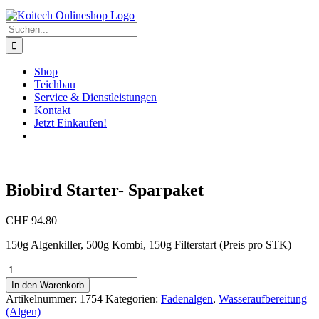
Suche
nach:
Shop
Teichbau
Service & Dienstleistungen
Kontakt
Jetzt Einkaufen!
Biobird Starter- Sparpaket
CHF
94.80
150g Algenkiller, 500g Kombi, 150g Filterstart (Preis pro STK)
Biobird
Starter-
In den Warenkorb
Sparpaket
Artikelnummer:
1754
Kategorien:
Fadenalgen
,
Wasseraufbereitung
Menge
(Algen)