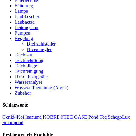
Filtertechnik
Fütterung
Lampe
Laubkescher
Laubnetze
Leitungsbau
Pumpen
Regelung
Drehzahlsteller
Niveauregler
Teichbau
Teichbelüftung
Teichpflege
Teichreinigung
UV-C Klärgeräte
Wasseranalyse
Wasseraufbereitung (Algen)
Zubehör
Schlagworte
Genki4Koi
Inazuma
KOBRE®TEC
OASE
Pond Tec
SchegoLux
Smartpond
Best bewertete Produkte