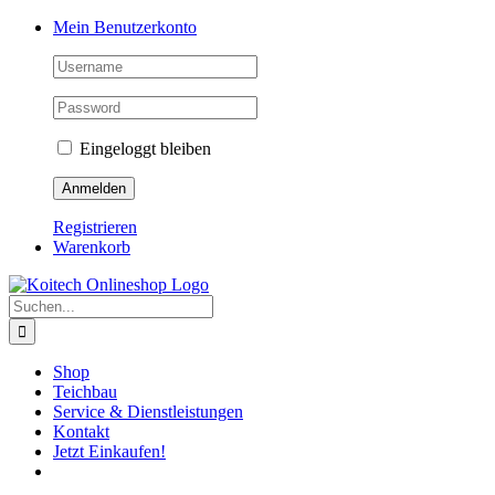
Skip
Mein Benutzerkonto
to
content
Eingeloggt bleiben
Registrieren
Warenkorb
Suche
nach:
Shop
Teichbau
Service & Dienstleistungen
Kontakt
Jetzt Einkaufen!