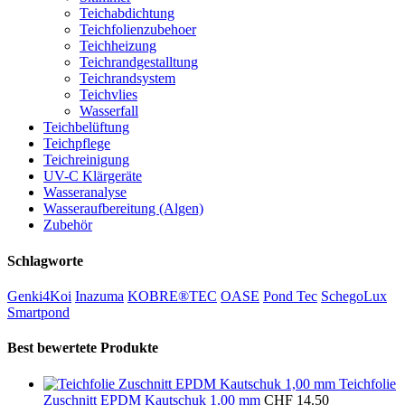
Teichabdichtung
Teichfolienzubehoer
Teichheizung
Teichrandgestalltung
Teichrandsystem
Teichvlies
Wasserfall
Teichbelüftung
Teichpflege
Teichreinigung
UV-C Klärgeräte
Wasseranalyse
Wasseraufbereitung (Algen)
Zubehör
Schlagworte
Genki4Koi
Inazuma
KOBRE®TEC
OASE
Pond Tec
SchegoLux
Smartpond
Best bewertete Produkte
Teichfolie
Zuschnitt EPDM Kautschuk 1,00 mm
CHF
14.50