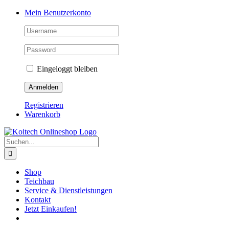
Skip
Mein Benutzerkonto
to
content
Eingeloggt bleiben
Registrieren
Warenkorb
Suche
nach:
Shop
Teichbau
Service & Dienstleistungen
Kontakt
Jetzt Einkaufen!