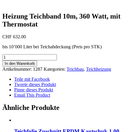
Heizung Teichband 10m, 360 Watt, mit
Thermostat
CHF
632.00
bis 10’000 Liter bei Teichabdeckung (Preis pro STK)
Heizung
Teichband
In den Warenkorb
10m,
Artikelnummer:
1287
Kategorien:
Teichbau
,
Teichheizung
360
Watt,
Teile mit Facebook
mit
Tweete dieses Produkt
Thermostat
Pinne dieses Produkt
Menge
Email This Product
Ähnliche Produkte
Teichfolie Zuschnitt EPDM Kautschuk 1,00