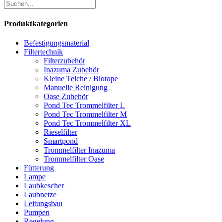
Produktkategorien
Befestigungsmaterial
Filtertechnik
Filterzubehör
Inazuma Zubehör
Kleine Teiche / Biotope
Manuelle Reinigung
Oase Zubehör
Pond Tec Trommelfilter L
Pond Tec Trommelfilter M
Pond Tec Trommelfilter XL
Rieselfilter
Smartpond
Trommelfilter Inazuma
Trommelfilter Oase
Fütterung
Lampe
Laubkescher
Laubnetze
Leitungsbau
Pumpen
Regelung