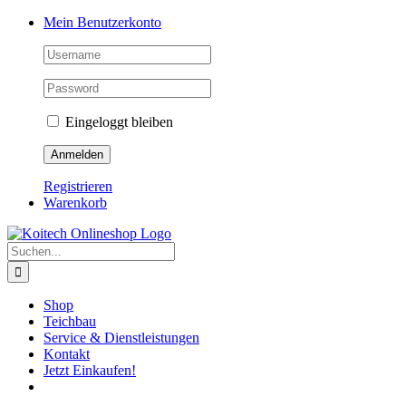
Skip
Mein Benutzerkonto
to
content
Eingeloggt bleiben
Registrieren
Warenkorb
Suche
nach:
Shop
Teichbau
Service & Dienstleistungen
Kontakt
Jetzt Einkaufen!