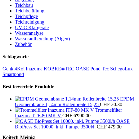
Teichbau
Teichbelüftung
Teichpflege
Teichreinigung
UV-C Klärgeräte
Wasseranalyse
Wasseraufbereitung (Algen)
Zubehör
Schlagworte
Genki4Koi
Inazuma
KOBRE®TEC
OASE
Pond Tec
SchegoLux
Smartpond
Best bewertete Produkte
EPDM
Geomembrane 1,14mm Rollenbreite 15,25
CHF
20.30
Trommelfilter
Inazuma ITF-80 MK V
CHF
6'990.00
OASE
BioPress Set 10000, inkl. Pumpe 3500l/h
CHF
479.00
Koitech-Meinig