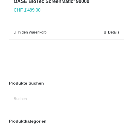
OASE BioTec ScreenMatic² 90000
CHF
1'499.00
In den Warenkorb
Details
Produkte Suchen
Produktkategorien