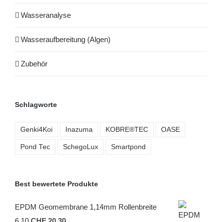
Wasseranalyse
Wasseraufbereitung (Algen)
Zubehör
Schlagworte
Genki4Koi
Inazuma
KOBRE®TEC
OASE
Pond Tec
SchegoLux
Smartpond
Best bewertete Produkte
EPDM Geomembrane 1,14mm Rollenbreite
6,10
CHF
20.30