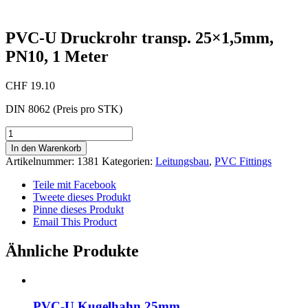
PVC-U Druckrohr transp. 25×1,5mm,
PN10, 1 Meter
CHF
19.10
DIN 8062 (Preis pro STK)
PVC-
U
In den Warenkorb
Druckrohr
Artikelnummer:
1381
Kategorien:
Leitungsbau
,
PVC Fittings
transp.
25x1,5mm,
Teile mit Facebook
PN10,
Tweete dieses Produkt
1
Pinne dieses Produkt
Meter
Email This Product
Menge
Ähnliche Produkte
PVC-U Kugelhahn 25mm