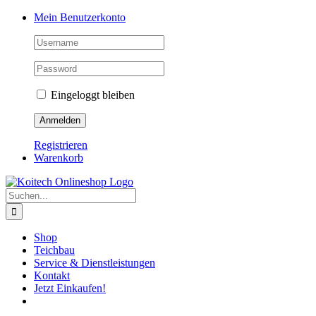
Skip
Mein Benutzerkonto
to
content
Eingeloggt bleiben
Registrieren
Warenkorb
Suche
nach:
Shop
Teichbau
Service & Dienstleistungen
Kontakt
Jetzt Einkaufen!