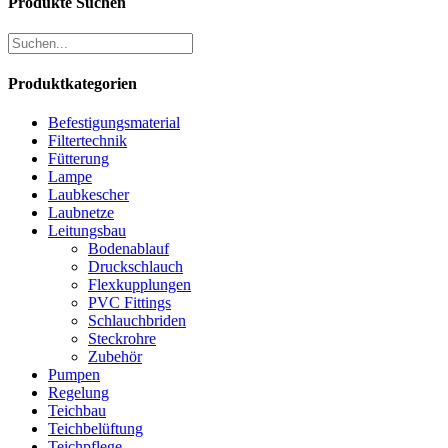
Produkte Suchen
Produktkategorien
Befestigungsmaterial
Filtertechnik
Fütterung
Lampe
Laubkescher
Laubnetze
Leitungsbau
Bodenablauf
Druckschlauch
Flexkupplungen
PVC Fittings
Schlauchbriden
Steckrohre
Zubehör
Pumpen
Regelung
Teichbau
Teichbelüftung
Teichpflege