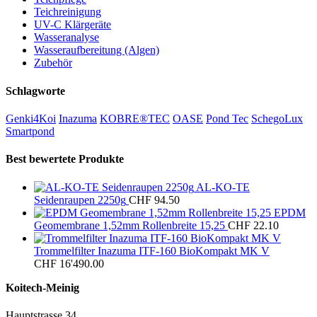
Teichreinigung
UV-C Klärgeräte
Wasseranalyse
Wasseraufbereitung (Algen)
Zubehör
Schlagworte
Genki4Koi
Inazuma
KOBRE®TEC
OASE
Pond Tec
SchegoLux
Smartpond
Best bewertete Produkte
AL-KO-TE
Seidenraupen 2250g
CHF
94.50
EPDM
Geomembrane 1,52mm Rollenbreite 15,25
CHF
22.10
Trommelfilter Inazuma ITF-160 BioKompakt MK V
CHF
16'490.00
Koitech-Meinig
Hauptstrasse 34