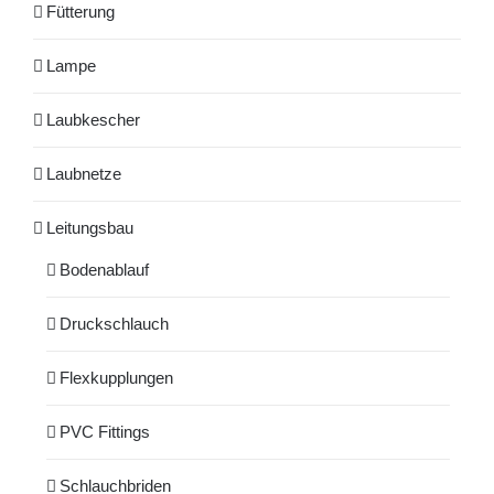
Fütterung
Lampe
Laubkescher
Laubnetze
Leitungsbau
Bodenablauf
Druckschlauch
Flexkupplungen
PVC Fittings
Schlauchbriden