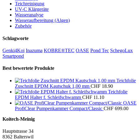
Teichreinigung
UV-C Klärgeräte
Wasseranalyse
Wasseraufbereitung (Algen)
Zubehör
Schlagworte
Genki4Koi
Inazuma
KOBRE®TEC
OASE
Pond Tec
SchegoLux
Smartpond
Best bewertete Produkte
Teichfolie
Zuschnitt EPDM Kautschuk 1,00 mm
CHF
18.90
Teichfolie
EPDM Halter f. Schleifschwamm
CHF
11.10
OASE
ProfiClear Pumpenkammer Compact/Classic
CHF
699.00
Koitech-Meinig
Hauptstrasse 34
8362 Balterswil