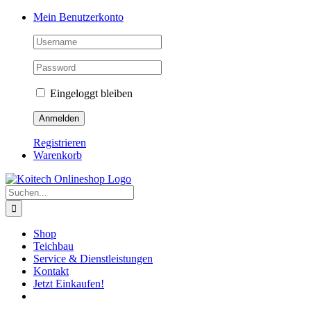
Skip
Mein Benutzerkonto
to
content
Eingeloggt bleiben
Registrieren
Warenkorb
Suche
nach:
Shop
Teichbau
Service & Dienstleistungen
Kontakt
Jetzt Einkaufen!