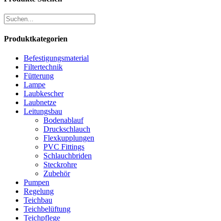
Produktkategorien
Befestigungsmaterial
Filtertechnik
Fütterung
Lampe
Laubkescher
Laubnetze
Leitungsbau
Bodenablauf
Druckschlauch
Flexkupplungen
PVC Fittings
Schlauchbriden
Steckrohre
Zubehör
Pumpen
Regelung
Teichbau
Teichbelüftung
Teichpflege