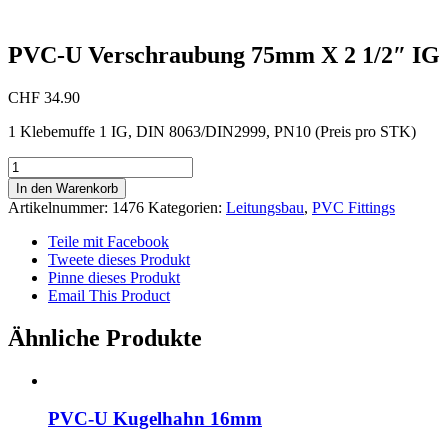
PVC-U Verschraubung 75mm X 2 1/2″ IG
CHF
34.90
1 Klebemuffe 1 IG, DIN 8063/DIN2999, PN10 (Preis pro STK)
PVC-
U
In den Warenkorb
Verschraubung
Artikelnummer:
1476
Kategorien:
Leitungsbau
,
PVC Fittings
75mm
X
Teile mit Facebook
2
Tweete dieses Produkt
1/2"
Pinne dieses Produkt
IG
Email This Product
Menge
Ähnliche Produkte
PVC-U Kugelhahn 16mm