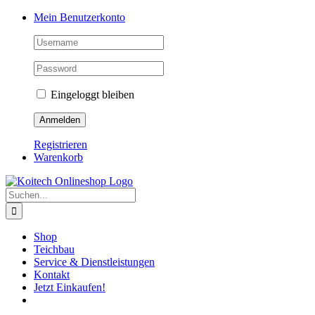
Skip
Mein Benutzerkonto
to
content
Eingeloggt bleiben
Registrieren
Warenkorb
Suche
nach:
Shop
Teichbau
Service & Dienstleistungen
Kontakt
Jetzt Einkaufen!