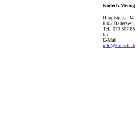
Koitech-Meinig
Hauptstrasse 34
8362 Balterswil
Tel.: 079 507 85
05
E-Mail:
info@koitech.ch