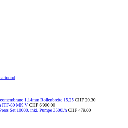
artpond
membrane 1,14mm Rollenbreite 15,25
CHF
20.30
ma ITF-80 MK V
CHF
6'990.00
ess Set 10000, inkl. Pumpe 3500l/h
CHF
479.00