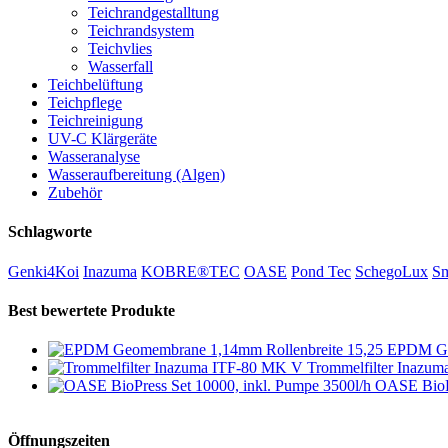
Teichrandgestalltung
Teichrandsystem
Teichvlies
Wasserfall
Teichbelüftung
Teichpflege
Teichreinigung
UV-C Klärgeräte
Wasseranalyse
Wasseraufbereitung (Algen)
Zubehör
Schlagworte
Genki4Koi
Inazuma
KOBRE®TEC
OASE
Pond Tec
SchegoLux
Sm
Best bewertete Produkte
EPDM Geo
Trommelfilter Inazu
OASE BioPr
Öffnungszeiten