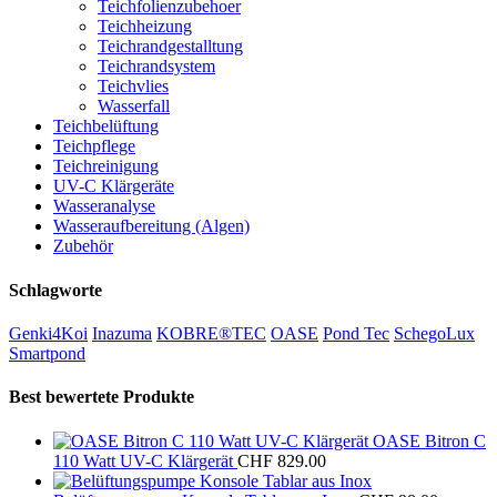
Teichfolienzubehoer
Teichheizung
Teichrandgestalltung
Teichrandsystem
Teichvlies
Wasserfall
Teichbelüftung
Teichpflege
Teichreinigung
UV-C Klärgeräte
Wasseranalyse
Wasseraufbereitung (Algen)
Zubehör
Schlagworte
Genki4Koi
Inazuma
KOBRE®TEC
OASE
Pond Tec
SchegoLux
Smartpond
Best bewertete Produkte
OASE Bitron C
110 Watt UV-C Klärgerät
CHF
829.00