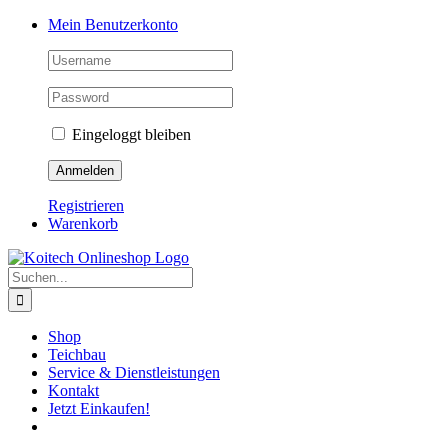
Skip
Mein Benutzerkonto
to
content
Eingeloggt bleiben
Registrieren
Warenkorb
Suche
nach:
Shop
Teichbau
Service & Dienstleistungen
Kontakt
Jetzt Einkaufen!