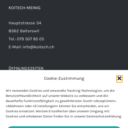
KOITECH-MEINIG
Hauptstrasse 34
8362 Balterswil
Tel.: 079 507 85 05
E-Mail:
info@koitech.ch
ÖFFNUNGSZEITEN
Cookie-Zustimmung
SA: 09:30 – 14:00
Wir verwenden Cookies und verwandte Tracking-Technologien, um die
Zu jeder Zeit können Sie uns nach Voranmeldung
Benutzerfreundlichkeit auf unserer Website zu verbessern und die
dauerhafte Funktionsfähig­keit zu gewährleisten. Durch «Akzeptieren»,
besuchen.
«Ablehnen» oder «Einstellungen» können Sie entscheiden, wie wir
Rufen Sie uns an und vereinbaren Sie einen Termin.
Cookies einsetzen. Weitere Einzelheiten über unseren Umgang mit
Cookies und erhobenen Daten finden Sie in unserer Datenschutzerklärung.