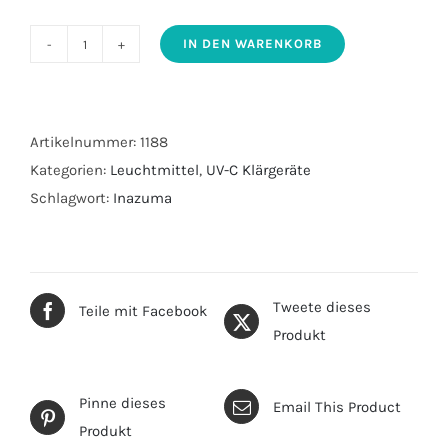
IN DEN WARENKORB
Tauch
UV-
C
Inazuma
Artikelnummer:
1188
Ersatzlampe
Kategorien:
Leuchtmittel
,
UV-C Klärgeräte
80W
Schlagwort:
Inazuma
/GPHA584T6L
Menge
Tweete dieses
Teile mit Facebook
Produkt
Pinne dieses
Email This Product
Produkt