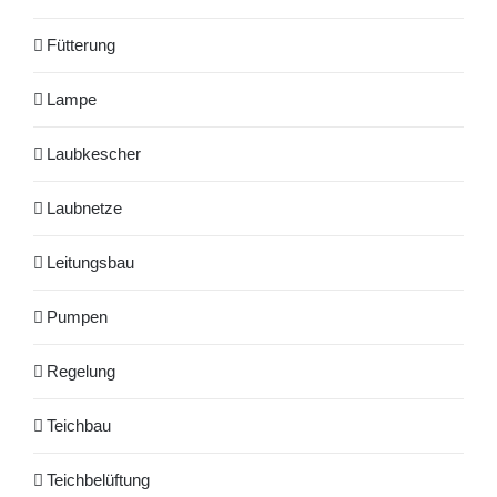
Fütterung
Lampe
Laubkescher
Laubnetze
Leitungsbau
Pumpen
Regelung
Teichbau
Teichbelüftung