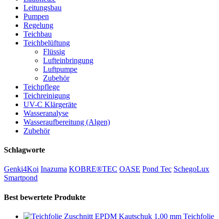
Leitungsbau
Pumpen
Regelung
Teichbau
Teichbelüftung
Flüssig
Lufteinbringung
Luftpumpe
Zubehör
Teichpflege
Teichreinigung
UV-C Klärgeräte
Wasseranalyse
Wasseraufbereitung (Algen)
Zubehör
Schlagworte
Genki4Koi
Inazuma
KOBRE®TEC
OASE
Pond Tec
SchegoLux
Smartpond
Best bewertete Produkte
Teichfolie