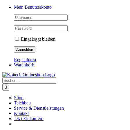
Skip
Mein Benutzerkonto
to
content
Eingeloggt bleiben
Registrieren
Warenkorb
Suche
nach:
Shop
Teichbau
Service & Dienstleistungen
Kontakt
Jetzt Einkaufen!