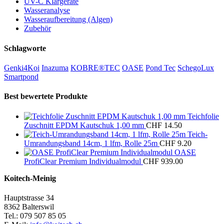
UV-C Klärgeräte
Wasseranalyse
Wasseraufbereitung (Algen)
Zubehör
Schlagworte
Genki4Koi
Inazuma
KOBRE®TEC
OASE
Pond Tec
SchegoLux
Smartpond
Best bewertete Produkte
Teichfolie
Zuschnitt EPDM Kautschuk 1,00 mm
CHF
14.50
Teich-
Umrandungsband 14cm, 1 lfm, Rolle 25m
CHF
9.20
OASE
ProfiClear Premium Individualmodul
CHF
939.00
Koitech-Meinig
Hauptstrasse 34
8362 Balterswil
Tel.: 079 507 85 05