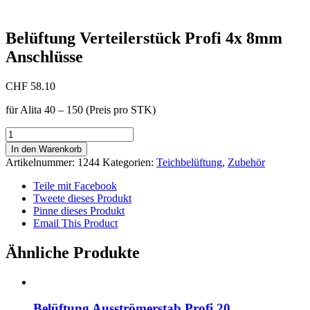
Belüftung Verteilerstück Profi 4x 8mm
Anschlüsse
CHF
58.10
für Alita 40 – 150 (Preis pro STK)
Belüftung
Verteilerstück
In den Warenkorb
Profi
Artikelnummer:
1244
Kategorien:
Teichbelüftung
,
Zubehör
4x
8mm
Teile mit Facebook
Anschlüsse
Tweete dieses Produkt
Menge
Pinne dieses Produkt
Email This Product
Ähnliche Produkte
Belüftung Ausströmerstab Profi 20