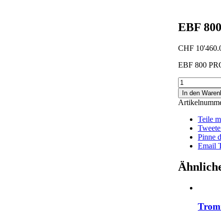
EBF 800
CHF
10'460.
EBF 800 PROl
EBF
800
In den Waren
PROline
Artikelnumm
Menge
Teile 
Tweete
Pinne d
Email 
Ähnlich
Tromm