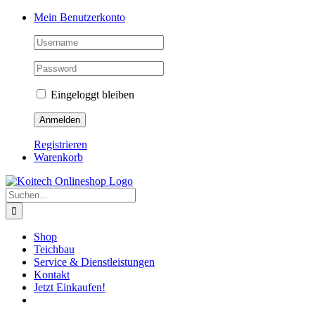
Skip
Mein Benutzerkonto
to
content
Eingeloggt bleiben
Registrieren
Warenkorb
Suche
nach:
Shop
Teichbau
Service & Dienstleistungen
Kontakt
Jetzt Einkaufen!