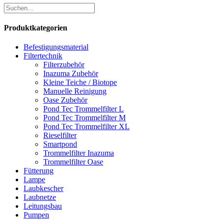
Produktkategorien
Befestigungsmaterial
Filtertechnik
Filterzubehör
Inazuma Zubehör
Kleine Teiche / Biotope
Manuelle Reinigung
Oase Zubehör
Pond Tec Trommelfilter L
Pond Tec Trommelfilter M
Pond Tec Trommelfilter XL
Rieselfilter
Smartpond
Trommelfilter Inazuma
Trommelfilter Oase
Fütterung
Lampe
Laubkescher
Laubnetze
Leitungsbau
Pumpen