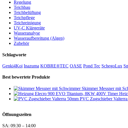
Regelung
Teichbau
Teichbelüftung
Teichpflege
Teichreinigung
UV-C Klärgeräte
Wasseranalyse
Wasseraufbereitung (Algen)
Zubehör
Schlagworte
Genki4Koi
Inazuma
KOBRE®TEC
OASE
Pond Tec
SchegoLux
Sm
Best bewertete Produkte
Skimmer Messner mit S
Heiz
PVC Zugschieber Valterr
Öffnungszeiten
SA: 09:30 – 14:00