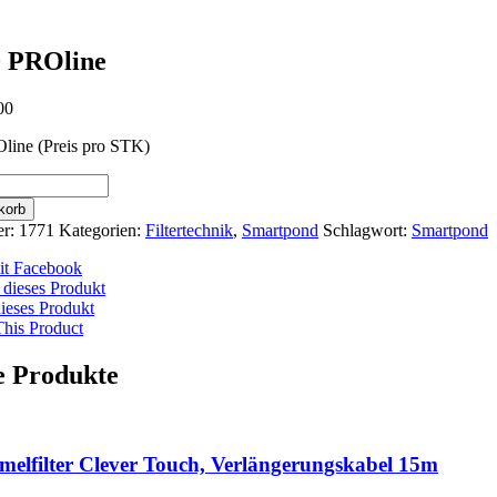
 PROline
00
ine (Preis pro STK)
korb
er:
1771
Kategorien:
Filtertechnik
,
Smartpond
Schlagwort:
Smartpond
mit Facebook
 dieses Produkt
ieses Produkt
This Product
e Produkte
elfilter Clever Touch, Verlängerungskabel 15m