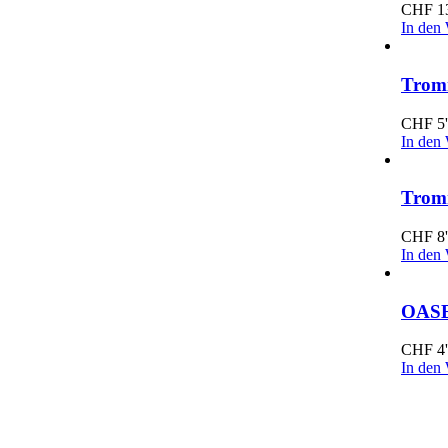
CHF
1
In den
Trom
CHF
5'
In den
Trom
CHF
8'
In den
OASE
CHF
4'
In den