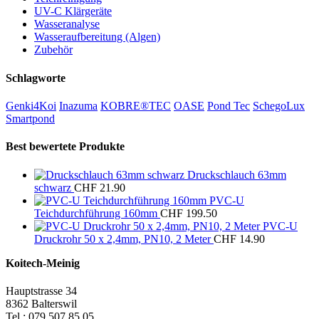
UV-C Klärgeräte
Wasseranalyse
Wasseraufbereitung (Algen)
Zubehör
Schlagworte
Genki4Koi
Inazuma
KOBRE®TEC
OASE
Pond Tec
SchegoLux
Smartpond
Best bewertete Produkte
Druckschlauch 63mm
schwarz
CHF
21.90
PVC-U
Teichdurchführung 160mm
CHF
199.50
PVC-U
Druckrohr 50 x 2,4mm, PN10, 2 Meter
CHF
14.90
Koitech-Meinig
Hauptstrasse 34
8362 Balterswil
Tel.: 079 507 85 05