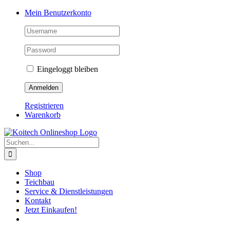
Skip
Mein Benutzerkonto
to
content
Eingeloggt bleiben
Registrieren
Warenkorb
Suche
nach:
Shop
Teichbau
Service & Dienstleistungen
Kontakt
Jetzt Einkaufen!