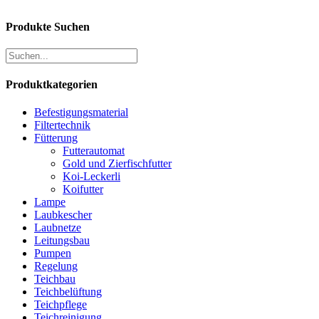
Produkte Suchen
Produktkategorien
Befestigungsmaterial
Filtertechnik
Fütterung
Futterautomat
Gold und Zierfischfutter
Koi-Leckerli
Koifutter
Lampe
Laubkescher
Laubnetze
Leitungsbau
Pumpen
Regelung
Teichbau
Teichbelüftung
Teichpflege
Teichreinigung