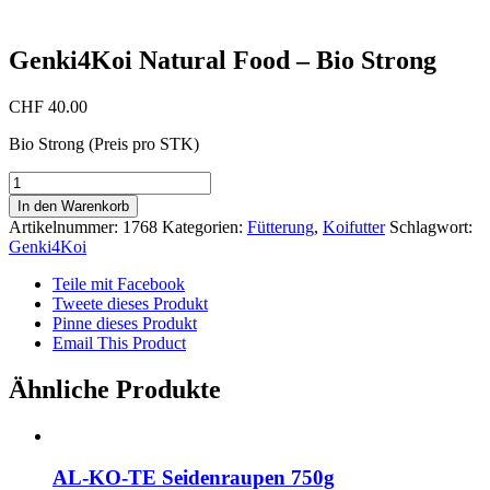
Genki4Koi Natural Food – Bio Strong
CHF
40.00
Bio Strong (Preis pro STK)
Genki4Koi
Natural
In den Warenkorb
Food
Artikelnummer:
1768
Kategorien:
Fütterung
,
Koifutter
Schlagwort:
-
Genki4Koi
Bio
Strong
Teile mit Facebook
Menge
Tweete dieses Produkt
Pinne dieses Produkt
Email This Product
Ähnliche Produkte
AL-KO-TE Seidenraupen 750g