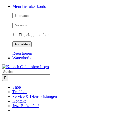
Skip
Mein Benutzerkonto
to
content
Eingeloggt bleiben
Registrieren
Warenkorb
Suche
nach:
Shop
Teichbau
Service & Dienstleistungen
Kontakt
Jetzt Einkaufen!