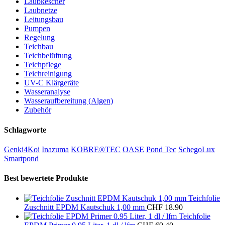
Laubkescher
Laubnetze
Leitungsbau
Pumpen
Regelung
Teichbau
Teichbelüftung
Teichpflege
Teichreinigung
UV-C Klärgeräte
Wasseranalyse
Wasseraufbereitung (Algen)
Zubehör
Schlagworte
Genki4Koi
Inazuma
KOBRE®TEC
OASE
Pond Tec
SchegoLux
Smartpond
Best bewertete Produkte
Teichfolie
Zuschnitt EPDM Kautschuk 1,00 mm
CHF
18.90
Teichfolie