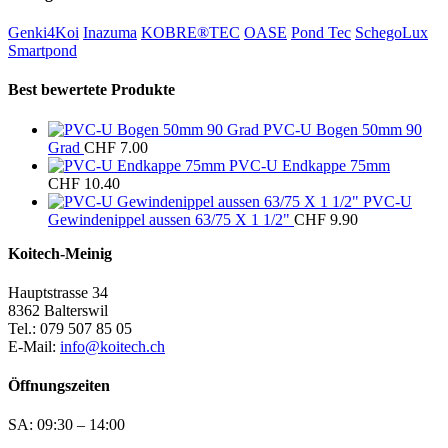
Genki4Koi
Inazuma
KOBRE®TEC
OASE
Pond Tec
SchegoLux
Smartpond
Best bewertete Produkte
PVC-U Bogen 50mm 90
Grad
CHF
7.00
PVC-U Endkappe 75mm
CHF
10.40
PVC-U
Gewindenippel aussen 63/75 X 1 1/2"
CHF
9.90
Koitech-Meinig
Hauptstrasse 34
8362 Balterswil
Tel.: 079 507 85 05
E-Mail:
info@koitech.ch
Öffnungszeiten
SA: 09:30 – 14:00