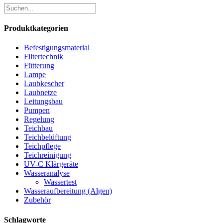
Produktkategorien
Befestigungsmaterial
Filtertechnik
Fütterung
Lampe
Laubkescher
Laubnetze
Leitungsbau
Pumpen
Regelung
Teichbau
Teichbelüftung
Teichpflege
Teichreinigung
UV-C Klärgeräte
Wasseranalyse
Wassertest
Wasseraufbereitung (Algen)
Zubehör
Schlagworte