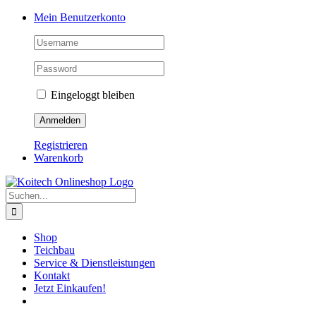
Skip
Mein Benutzerkonto
to
content
Eingeloggt bleiben
Registrieren
Warenkorb
Suche
nach:
Shop
Teichbau
Service & Dienstleistungen
Kontakt
Jetzt Einkaufen!