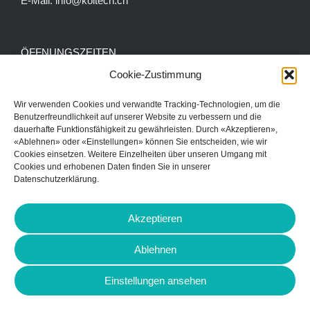
E-Mail:
info@koitech.ch
ÖFFNUNGSZEITEN
Cookie-Zustimmung
SA: 09:30 – 14:00
Wir verwenden Cookies und verwandte Tracking-Technologien, um die
Benutzerfreundlichkeit auf unserer Website zu verbessern und die
Zu jeder Zeit können Sie uns nach Voranmeldung
dauerhafte Funktionsfähig­keit zu gewährleisten. Durch «Akzeptieren»,
besuchen.
«Ablehnen» oder «Einstellungen» können Sie entscheiden, wie wir
Cookies einsetzen. Weitere Einzelheiten über unseren Umgang mit
Rufen Sie uns an und vereinbaren Sie einen Termin.
Cookies und erhobenen Daten finden Sie in unserer
Datenschutzerklärung.
Akzeptieren
Ablehnen
© Copyright 2018
-2026 | All Rights
Einstellungen ansehen
Reserved |
Impressum
|
Datenschutz