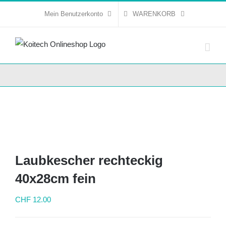
Skip
Mein Benutzerkonto
WARENKORB
to
content
Laubkescher rechteckig
40x28cm fein
CHF
12.00