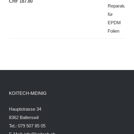
CHF
187.80
KOITECH-MEINIG
Hauptstrasse 34
8362 Balterswil
Tel.: 079 507 85 05