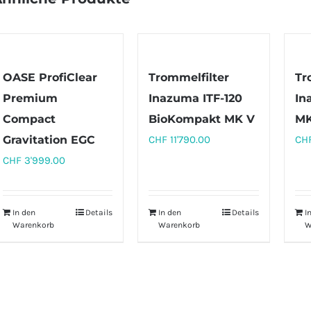
OASE ProfiClear
Trommelfilter
Tr
Premium
Inazuma ITF-120
In
Compact
BioKompakt MK V
MK
Gravitation EGC
CHF
11'790.00
CH
CHF
3'999.00
In den
Details
In den
Details
I
Warenkorb
Warenkorb
W