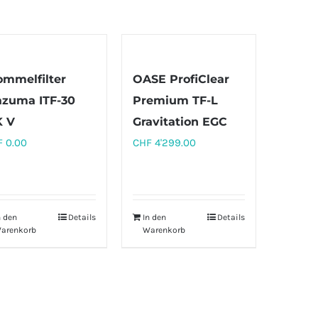
ommelfilter
OASE ProfiClear
azuma ITF-30
Premium TF-L
 V
Gravitation EGC
F
0.00
CHF
4'299.00
n den
Details
In den
Details
arenkorb
Warenkorb