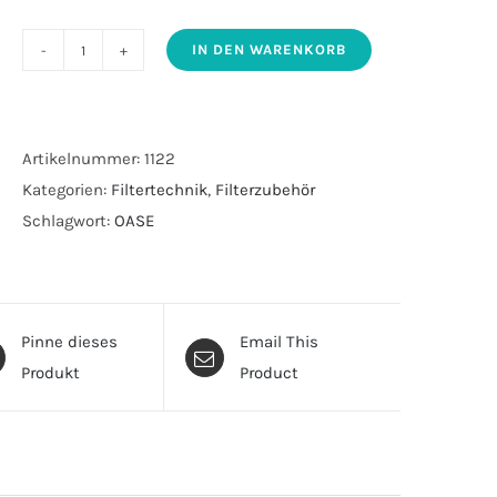
IN DEN WARENKORB
OASE
Ersatzschwamm
Set
BioPress
Artikelnummer:
1122
Set
Kategorien:
Filtertechnik
,
Filterzubehör
Menge
Schlagwort:
OASE
Pinne dieses
Email This
Produkt
Product