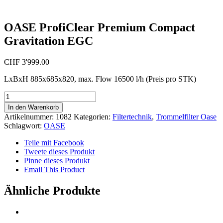
OASE ProfiClear Premium Compact
Gravitation EGC
CHF
3'999.00
LxBxH 885x685x820, max. Flow 16500 l/h (Preis pro STK)
OASE
ProfiClear
In den Warenkorb
Premium
Artikelnummer:
1082
Kategorien:
Filtertechnik
,
Trommelfilter Oase
Compact
Schlagwort:
OASE
Gravitation
EGC
Teile mit Facebook
Menge
Tweete dieses Produkt
Pinne dieses Produkt
Email This Product
Ähnliche Produkte