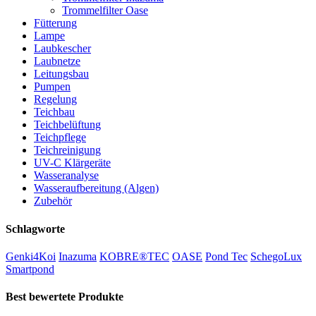
Trommelfilter Oase
Fütterung
Lampe
Laubkescher
Laubnetze
Leitungsbau
Pumpen
Regelung
Teichbau
Teichbelüftung
Teichpflege
Teichreinigung
UV-C Klärgeräte
Wasseranalyse
Wasseraufbereitung (Algen)
Zubehör
Schlagworte
Genki4Koi
Inazuma
KOBRE®TEC
OASE
Pond Tec
SchegoLux
Smartpond
Best bewertete Produkte