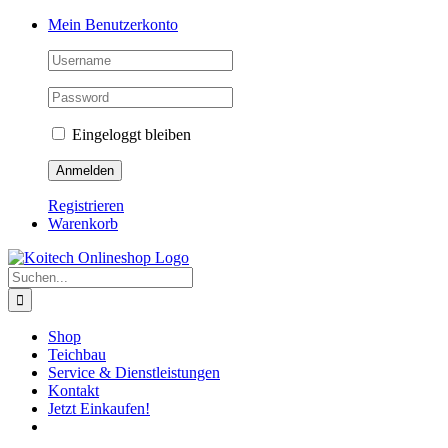
Skip
Mein Benutzerkonto
to
content
Eingeloggt bleiben
Registrieren
Warenkorb
Suche
nach:
Shop
Teichbau
Service & Dienstleistungen
Kontakt
Jetzt Einkaufen!