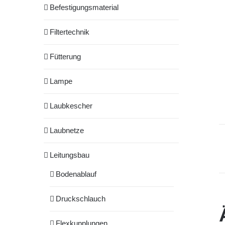
Befestigungsmaterial
Filtertechnik
Fütterung
Lampe
Laubkescher
Laubnetze
Leitungsbau
Bodenablauf
Druckschlauch
Flexkupplungen