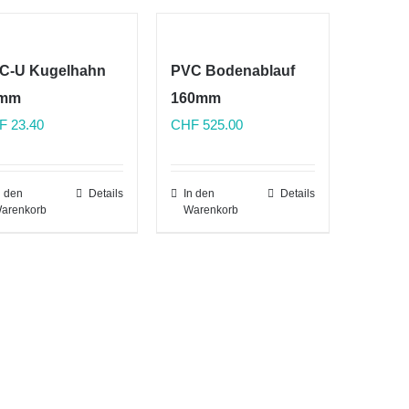
C-U Kugelhahn
PVC Bodenablauf
mm
160mm
F
23.40
CHF
525.00
n den
Details
In den
Details
arenkorb
Warenkorb