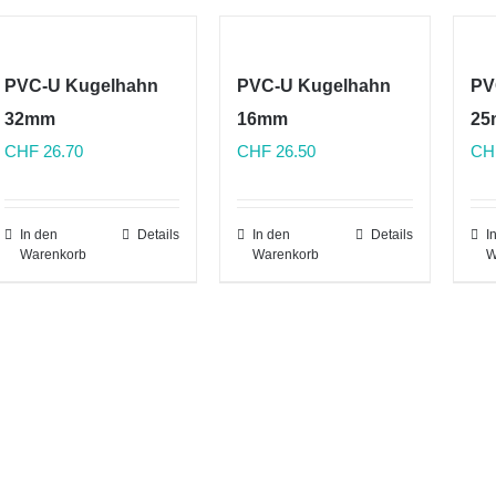
PVC-U Kugelhahn
PVC-U Kugelhahn
PV
32mm
16mm
25
CHF
26.70
CHF
26.50
CH
In den
Details
In den
Details
I
Warenkorb
Warenkorb
W