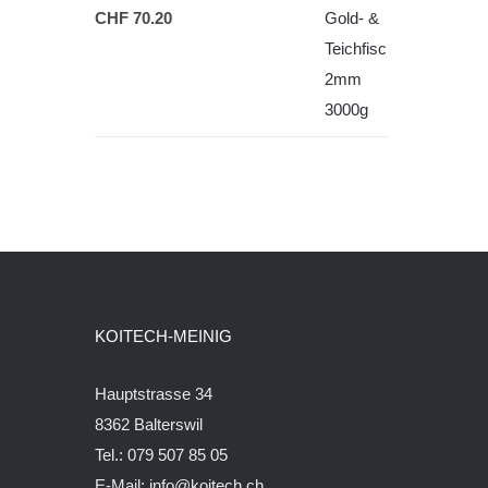
CHF
70.20
KOITECH-MEINIG
Hauptstrasse 34
8362 Balterswil
Tel.: 079 507 85 05
E-Mail:
info@koitech.ch