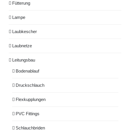
Fütterung
Lampe
Laubkescher
Laubnetze
Leitungsbau
Bodenablauf
Druckschlauch
Flexkupplungen
PVC Fittings
Schlauchbriden