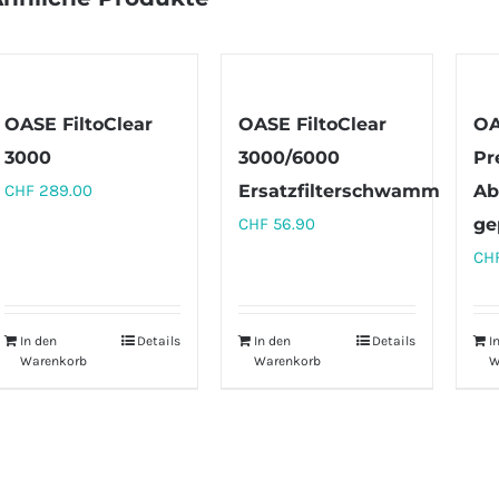
OASE FiltoClear
OASE FiltoClear
OA
3000
3000/6000
Pr
CHF
289.00
Ersatzfilterschwamm
Ab
CHF
56.90
ge
CH
In den
Details
In den
Details
I
Warenkorb
Warenkorb
W