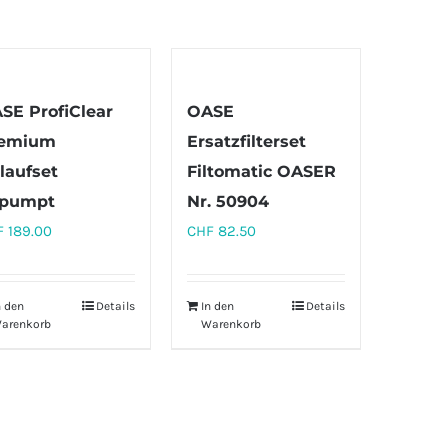
SE ProfiClear
OASE
emium
Ersatzfilterset
laufset
Filtomatic OASER
pumpt
Nr. 50904
F
189.00
CHF
82.50
n den
Details
In den
Details
arenkorb
Warenkorb