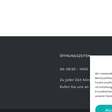
ÖFFNUNGSZEITEN
SA: 09:30 – 14:00
Wir verwend
Benutzerfreu
Zu jeder Zeit können Sie uns
Funktionsfäh
Rufen Sie uns an und vereinba
«Einstellung
Einzelheite
unserer Dat
Akz