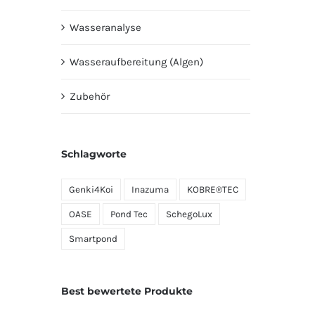
Wasseranalyse
Wasseraufbereitung (Algen)
Zubehör
Schlagworte
Genki4Koi
Inazuma
KOBRE®TEC
OASE
Pond Tec
SchegoLux
Smartpond
Best bewertete Produkte