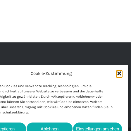
Cookie-Zustimmung
en Cookies und verwandte Tracking-Technologien, um die
ndlichkeit auf unserer Website zu verbessern und die dauerhafte
 nach Voranmeldung besuchen.
ig­keit zu gewährleisten. Durch «Akzeptieren», «Ablehnen» oder
ren Sie einen Termin.
en» können Sie entscheiden, wie wir Cookies einsetzen. Weitere
n über unseren Umgang mit Cookies und erhobenen Daten finden Sie in
enschutzerklärung.
eptieren
Ablehnen
Einstellungen ansehen