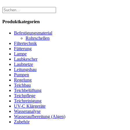
Produktkategorien
Befestigungsmaterial
Rohrschellen
Filtertechnik
Fütterung
Lampe
Laubkescher
Laubnetze
Leitungsbau
Pumpen
Regelung
Teichbau
Teichbelüftung
Teichpflege
Teichreinigung
UV-C Klärgeräte
Wasseranalyse
Wasseraufbereitung (Algen)
Zubehör