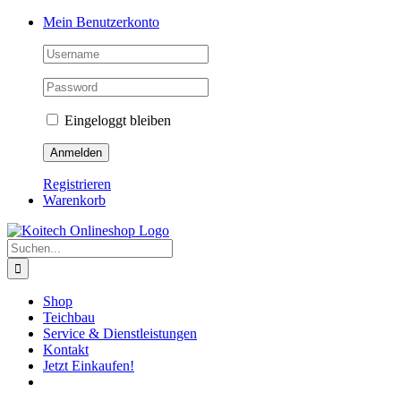
Skip
Mein Benutzerkonto
to
content
Eingeloggt bleiben
Registrieren
Warenkorb
Suche
nach:
Shop
Teichbau
Service & Dienstleistungen
Kontakt
Jetzt Einkaufen!