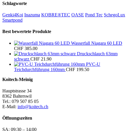
Schlagworte
Genki4Koi
Inazuma
KOBRE®TEC
OASE
Pond Tec
SchegoLux
Smartpond
Best bewertete Produkte
Wasserfall Niagara 60 LED
CHF
385.00
Druckschlauch 63mm
schwarz
CHF
21.90
PVC-U
Teichdurchführung 160mm
CHF
199.50
Koitech-Meinig
Hauptstrasse 34
8362 Balterswil
Tel.: 079 507 85 05
E-Mail:
info@koitech.ch
Öffnungszeiten
SA: 09:30 – 14:00