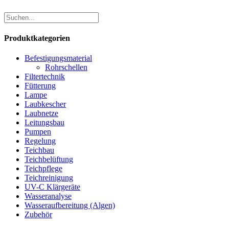
Produktkategorien
Befestigungsmaterial
Rohrschellen
Filtertechnik
Fütterung
Lampe
Laubkescher
Laubnetze
Leitungsbau
Pumpen
Regelung
Teichbau
Teichbelüftung
Teichpflege
Teichreinigung
UV-C Klärgeräte
Wasseranalyse
Wasseraufbereitung (Algen)
Zubehör