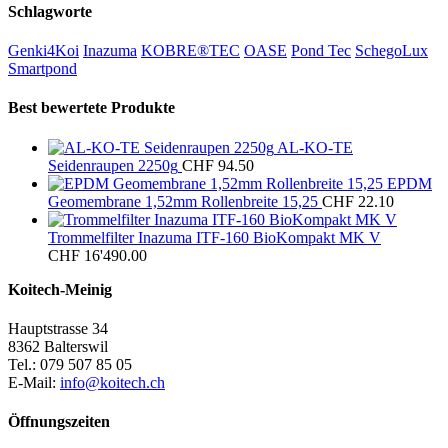
Schlagworte
Genki4Koi
Inazuma
KOBRE®TEC
OASE
Pond Tec
SchegoLux
Smartpond
Best bewertete Produkte
AL-KO-TE
Seidenraupen 2250g
CHF
94.50
EPDM
Geomembrane 1,52mm Rollenbreite 15,25
CHF
22.10
Trommelfilter Inazuma ITF-160 BioKompakt MK V
CHF
16'490.00
Koitech-Meinig
Hauptstrasse 34
8362 Balterswil
Tel.: 079 507 85 05
E-Mail:
info@koitech.ch
Öffnungszeiten