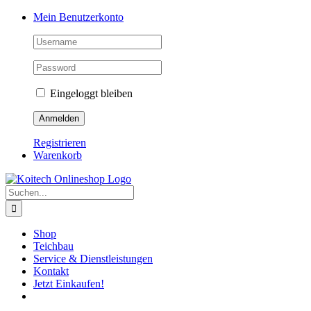
Skip
Mein Benutzerkonto
to
content
Eingeloggt bleiben
Registrieren
Warenkorb
Suche
nach:
Shop
Teichbau
Service & Dienstleistungen
Kontakt
Jetzt Einkaufen!