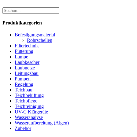
Produktkategorien
Befestigungsmaterial
Rohrschellen
Filtertechnik
Fütterung
Lampe
Laubkescher
Laubnetze
Leitungsbau
Pumpen
Regelung
Teichbau
Teichbelüftung
Teichpflege
Teichreinigung
UV-C Klärgeräte
Wasseranalyse
Wasseraufbereitung (Algen)
Zubehör