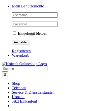
Skip
Mein Benutzerkonto
to
content
Eingeloggt bleiben
Registrieren
Warenkorb
Suche
nach:
Shop
Teichbau
Service & Dienstleistungen
Kontakt
Jetzt Einkaufen!