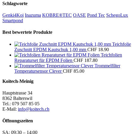
Schlagworte
Genki4Koi
Inazuma
KOBRE®TEC
OASE
Pond Tec
SchegoLux
Smartpond
Best bewertete Produkte
Teichfolie
Zuschnitt EPDM Kautschuk 1,00 mm
CHF
18.90
Teichfolien
Reparaturset für EPDM Folien
CHF
187.80
Trommelfilter
Temperatursensor Clever
CHF
85.00
Koitech-Meinig
Hauptstrasse 34
8362 Balterswil
Tel.: 079 507 85 05
E-Mail:
info@koitech.ch
Öffnungszeiten
SA: 09:30 – 14:00