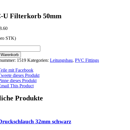
-U Filterkorb 50mm
8.60
 pro STK)
n Warenkorb
orb
lnummer:
1519
Kategorien:
Leitungsbau
,
PVC Fittings
Teile mit Facebook
Tweete dieses Produkt
Pinne dieses Produkt
Email This Product
iche Produkte
Druckschlauch 32mm schwarz