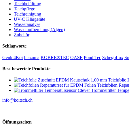
Teichbelüftung
Teichpflege
Teichreinigung
UV-C Klärgeräte
Wasseranalyse
Wasseraufbereitung (Algen)
Zubehör
Schlagworte
Genki4Koi
Inazuma
KOBRE®TEC
OASE
Pond Tec
SchegoLux
Sm
Best bewertete Produkte
Teichfolie
Teichfolien Repa
Trommelfilter Tempe
info@koitech.ch
Öffnungszeiten