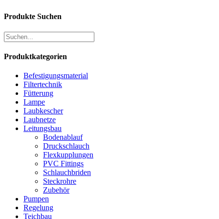
Produkte Suchen
Produktkategorien
Befestigungsmaterial
Filtertechnik
Fütterung
Lampe
Laubkescher
Laubnetze
Leitungsbau
Bodenablauf
Druckschlauch
Flexkupplungen
PVC Fittings
Schlauchbriden
Steckrohre
Zubehör
Pumpen
Regelung
Teichbau