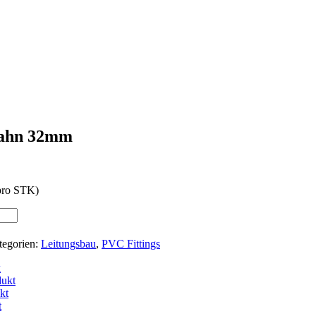
ahn 32mm
pro STK)
tegorien:
Leitungsbau
,
PVC Fittings
k
dukt
kt
t