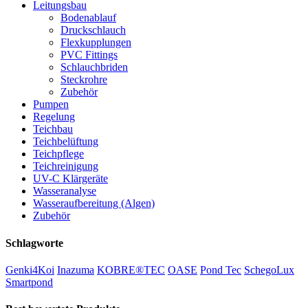
Leitungsbau
Bodenablauf
Druckschlauch
Flexkupplungen
PVC Fittings
Schlauchbriden
Steckrohre
Zubehör
Pumpen
Regelung
Teichbau
Teichbelüftung
Teichpflege
Teichreinigung
UV-C Klärgeräte
Wasseranalyse
Wasseraufbereitung (Algen)
Zubehör
Schlagworte
Genki4Koi
Inazuma
KOBRE®TEC
OASE
Pond Tec
SchegoLux
Smartpond