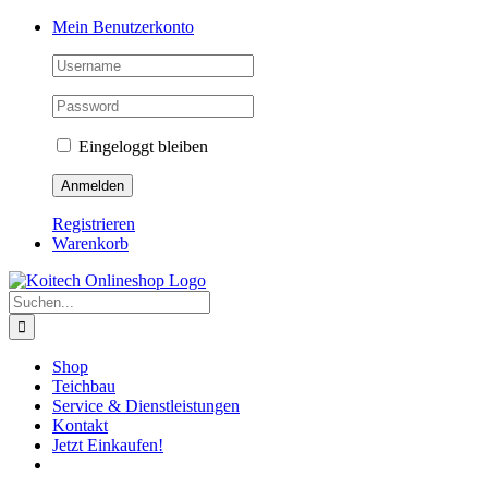
Skip
Mein Benutzerkonto
to
content
Eingeloggt bleiben
Registrieren
Warenkorb
Suche
nach:
Shop
Teichbau
Service & Dienstleistungen
Kontakt
Jetzt Einkaufen!