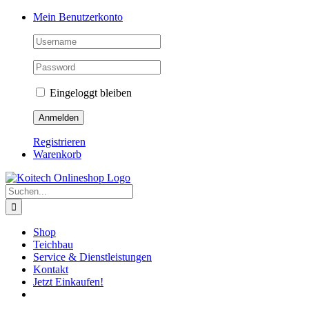
Skip
Mein Benutzerkonto
to
content
Eingeloggt bleiben
Registrieren
Warenkorb
Suche
nach:
Shop
Teichbau
Service & Dienstleistungen
Kontakt
Jetzt Einkaufen!