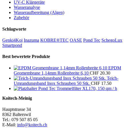
UV-C Klärgeräte
Wasseranalyse
Wasseraufbereitung (Algen)
Zubehör
Schlagworte
Genki4Koi
Inazuma
KOBRE®TEC
OASE
Pond Tec
SchegoLux
Smartpond
Best bewertete Produkte
EPDM
Geomembrane 1,14mm Rollenbreite 6,10
CHF
20.30
Teich-
Umrandungsband Inox Schrauben 50 Stk.
CHF
17.50
Pond Tec Trommelfilter XL170, 150 qm / h
Koitech-Meinig
Hauptstrasse 34
8362 Balterswil
Tel.: 079 507 85 05
E-Mail:
info@koitech.ch