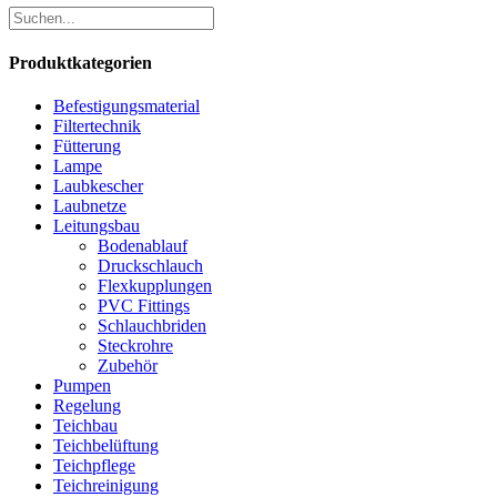
Produktkategorien
Befestigungsmaterial
Filtertechnik
Fütterung
Lampe
Laubkescher
Laubnetze
Leitungsbau
Bodenablauf
Druckschlauch
Flexkupplungen
PVC Fittings
Schlauchbriden
Steckrohre
Zubehör
Pumpen
Regelung
Teichbau
Teichbelüftung
Teichpflege
Teichreinigung