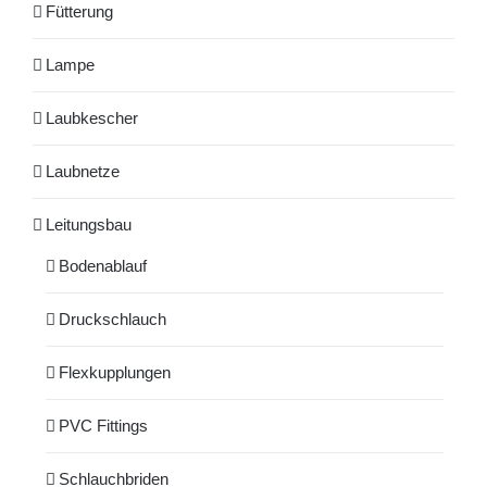
Fütterung
Lampe
Laubkescher
Laubnetze
Leitungsbau
Bodenablauf
Druckschlauch
Flexkupplungen
PVC Fittings
Schlauchbriden