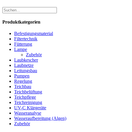
Produktkategorien
Befestigungsmaterial
Filtertechnik
Fütterung
Lampe
Zubehör
Laubkescher
Laubnetze
Leitungsbau
Pumpen
Regelung
Teichbau
Teichbelüftung
Teichpflege
Teichreinigung
UV-C Klärgeräte
Wasseranalyse
Wasseraufbereitung (Algen)
Zubehör