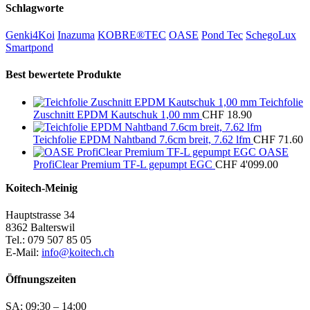
Schlagworte
Genki4Koi
Inazuma
KOBRE®TEC
OASE
Pond Tec
SchegoLux
Smartpond
Best bewertete Produkte
Teichfolie
Zuschnitt EPDM Kautschuk 1,00 mm
CHF
18.90
Teichfolie EPDM Nahtband 7.6cm breit, 7.62 lfm
CHF
71.60
OASE
ProfiClear Premium TF-L gepumpt EGC
CHF
4'099.00
Koitech-Meinig
Hauptstrasse 34
8362 Balterswil
Tel.: 079 507 85 05
E-Mail:
info@koitech.ch
Öffnungszeiten
SA: 09:30 – 14:00