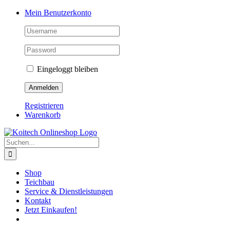
Skip
Mein Benutzerkonto
to
content
Eingeloggt bleiben
Registrieren
Warenkorb
Suche
nach:
Shop
Teichbau
Service & Dienstleistungen
Kontakt
Jetzt Einkaufen!