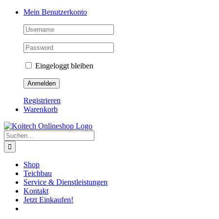
Skip
Mein Benutzerkonto
to
content
Eingeloggt bleiben
Registrieren
Warenkorb
Suche
nach:
Shop
Teichbau
Service & Dienstleistungen
Kontakt
Jetzt Einkaufen!