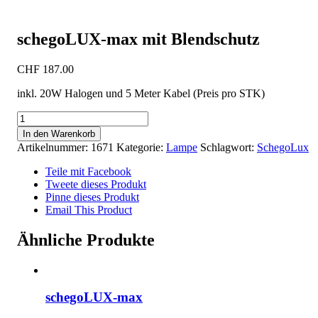
schegoLUX-max mit Blendschutz
CHF
187.00
inkl. 20W Halogen und 5 Meter Kabel (Preis pro STK)
schegoLUX-
max
In den Warenkorb
mit
Artikelnummer:
1671
Kategorie:
Lampe
Schlagwort:
SchegoLux
Blendschutz
Menge
Teile mit Facebook
Tweete dieses Produkt
Pinne dieses Produkt
Email This Product
Ähnliche Produkte
schegoLUX-max