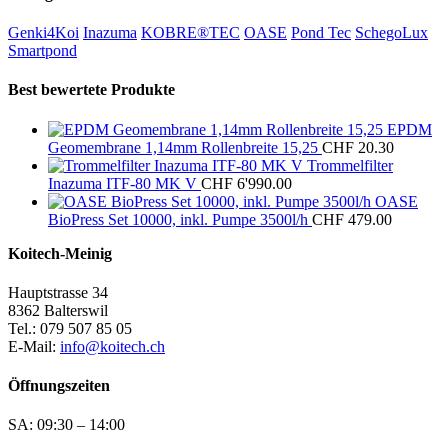
Genki4Koi
Inazuma
KOBRE®TEC
OASE
Pond Tec
SchegoLux
Smartpond
Best bewertete Produkte
EPDM
Geomembrane 1,14mm Rollenbreite 15,25
CHF
20.30
Trommelfilter
Inazuma ITF-80 MK V
CHF
6'990.00
OASE
BioPress Set 10000, inkl. Pumpe 3500l/h
CHF
479.00
Koitech-Meinig
Hauptstrasse 34
8362 Balterswil
Tel.: 079 507 85 05
E-Mail:
info@koitech.ch
Öffnungszeiten
SA: 09:30 – 14:00