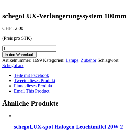
schegoLUX-Verlängerungssystem 100mm
CHF
12.00
(Preis pro STK)
schegoLUX-
Verlängerungssystem
In den Warenkorb
100mm
Artikelnummer:
1699
Kategorien:
Lampe
,
Zubehör
Schlagwort:
Menge
SchegoLux
Teile mit Facebook
Tweete dieses Produkt
Pinne dieses Produkt
Email This Product
Ähnliche Produkte
schegoLUX-spot Halogen Leuchtmittel 20W 2