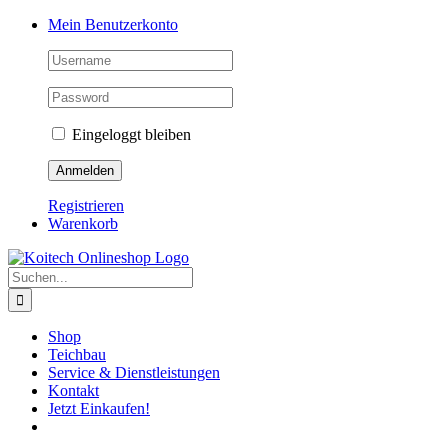
Skip
Mein Benutzerkonto
to
content
Eingeloggt bleiben
Registrieren
Warenkorb
Suche
nach:
Shop
Teichbau
Service & Dienstleistungen
Kontakt
Jetzt Einkaufen!