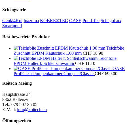
Schlagworte
Genki4Koi
Inazuma
KOBRE®TEC
OASE
Pond Tec
SchegoLux
Smartpond
Best bewertete Produkte
Teichfolie
Zuschnitt EPDM Kautschuk 1,00 mm
CHF
18.90
Teichfolie
EPDM Halter f. Schleifschwamm
CHF
11.10
OASE
ProfiClear Pumpenkammer Compact/Classic
CHF
699.00
Koitech-Meinig
Hauptstrasse 34
8362 Balterswil
Tel.: 079 507 85 05
E-Mail:
info@koitech.ch
Öffnungszeiten