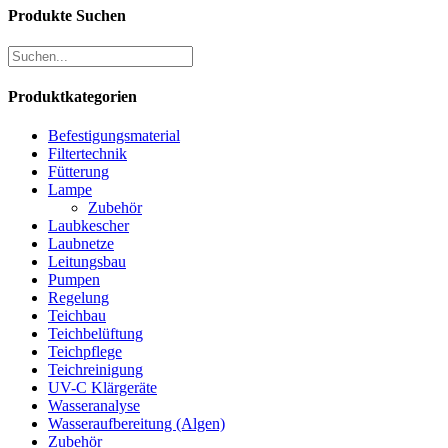
Produkte Suchen
Produktkategorien
Befestigungsmaterial
Filtertechnik
Fütterung
Lampe
Zubehör
Laubkescher
Laubnetze
Leitungsbau
Pumpen
Regelung
Teichbau
Teichbelüftung
Teichpflege
Teichreinigung
UV-C Klärgeräte
Wasseranalyse
Wasseraufbereitung (Algen)
Zubehör