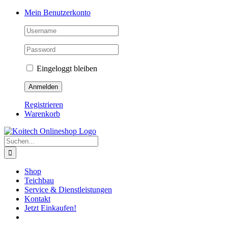
Skip
Mein Benutzerkonto
to
content
Eingeloggt bleiben
Registrieren
Warenkorb
Suche
nach:
Shop
Teichbau
Service & Dienstleistungen
Kontakt
Jetzt Einkaufen!