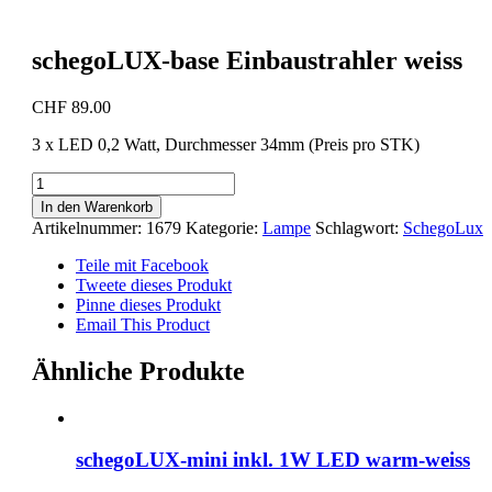
schegoLUX-base Einbaustrahler weiss
CHF
89.00
3 x LED 0,2 Watt, Durchmesser 34mm (Preis pro STK)
schegoLUX-
base
In den Warenkorb
Einbaustrahler
Artikelnummer:
1679
Kategorie:
Lampe
Schlagwort:
SchegoLux
weiss
Menge
Teile mit Facebook
Tweete dieses Produkt
Pinne dieses Produkt
Email This Product
Ähnliche Produkte
schegoLUX-mini inkl. 1W LED warm-weiss