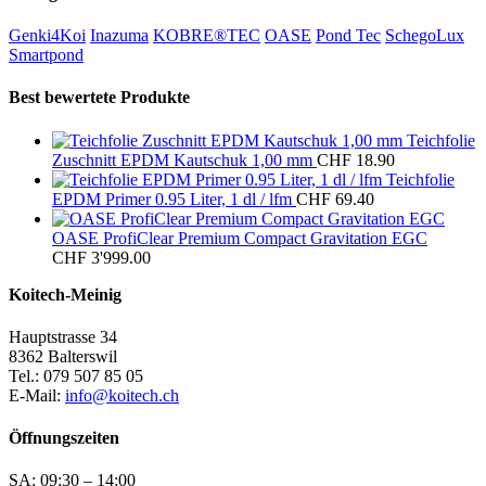
Genki4Koi
Inazuma
KOBRE®TEC
OASE
Pond Tec
SchegoLux
Smartpond
Best bewertete Produkte
Teichfolie
Zuschnitt EPDM Kautschuk 1,00 mm
CHF
18.90
Teichfolie
EPDM Primer 0.95 Liter, 1 dl / lfm
CHF
69.40
OASE ProfiClear Premium Compact Gravitation EGC
CHF
3'999.00
Koitech-Meinig
Hauptstrasse 34
8362 Balterswil
Tel.: 079 507 85 05
E-Mail:
info@koitech.ch
Öffnungszeiten
SA: 09:30 – 14:00