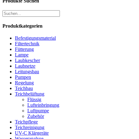
Produkte Suchen
Produktkategorien
Befestigungsmaterial
Filtertechnik
Fütterung
Lampe
Laubkescher
Laubnetze
Leitungsbau
Pumpen
Regelung
Teichbau
Teichbelüftung
Flüssig
Lufteinbringung
Luftpumpe
Zubehör
Teichpflege
Teichreinigung
UV-C Klärgeräte
Wasseranalyse