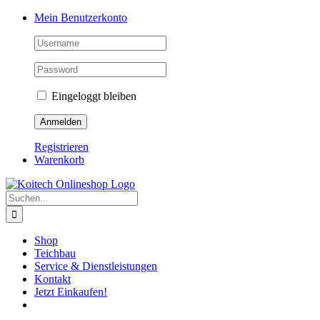
Skip
Mein Benutzerkonto
to
content
Eingeloggt bleiben
Registrieren
Warenkorb
Suche
nach:
Shop
Teichbau
Service & Dienstleistungen
Kontakt
Jetzt Einkaufen!