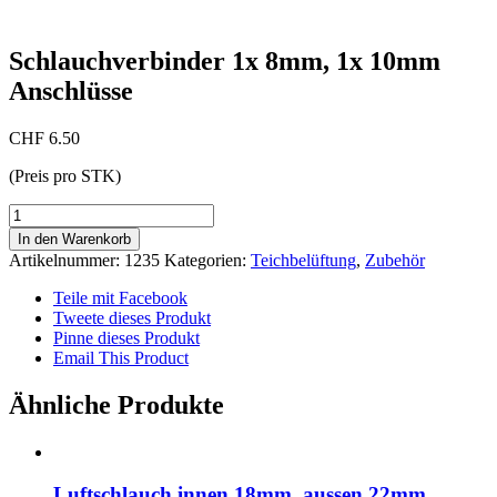
Schlauchverbinder 1x 8mm, 1x 10mm
Anschlüsse
CHF
6.50
(Preis pro STK)
Schlauchverbinder
1x
In den Warenkorb
8mm,
Artikelnummer:
1235
Kategorien:
Teichbelüftung
,
Zubehör
1x
10mm
Teile mit Facebook
Anschlüsse
Tweete dieses Produkt
Menge
Pinne dieses Produkt
Email This Product
Ähnliche Produkte
Luftschlauch innen 18mm, aussen 22mm