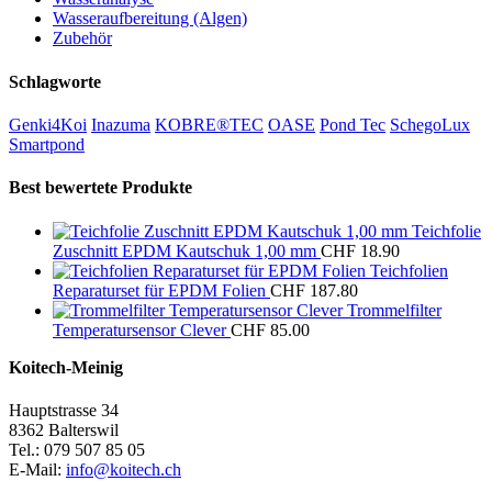
Wasseraufbereitung (Algen)
Zubehör
Schlagworte
Genki4Koi
Inazuma
KOBRE®TEC
OASE
Pond Tec
SchegoLux
Smartpond
Best bewertete Produkte
Teichfolie
Zuschnitt EPDM Kautschuk 1,00 mm
CHF
18.90
Teichfolien
Reparaturset für EPDM Folien
CHF
187.80
Trommelfilter
Temperatursensor Clever
CHF
85.00
Koitech-Meinig
Hauptstrasse 34
8362 Balterswil
Tel.: 079 507 85 05
E-Mail:
info@koitech.ch