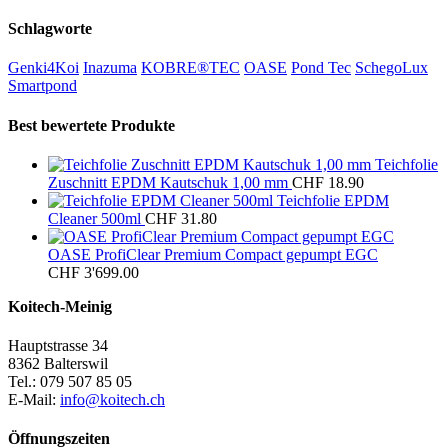
Schlagworte
Genki4Koi
Inazuma
KOBRE®TEC
OASE
Pond Tec
SchegoLux
Smartpond
Best bewertete Produkte
Teichfolie
Zuschnitt EPDM Kautschuk 1,00 mm
CHF
18.90
Teichfolie EPDM
Cleaner 500ml
CHF
31.80
OASE ProfiClear Premium Compact gepumpt EGC
CHF
3'699.00
Koitech-Meinig
Hauptstrasse 34
8362 Balterswil
Tel.: 079 507 85 05
E-Mail:
info@koitech.ch
Öffnungszeiten