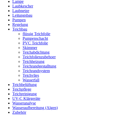
Lampe
Laubkescher
Laubnetze
Leitungsbau
Pumpen
Regelung
Teichbau
flüssig Teichfolie
Pumpenschacht
PVC Teichfolie
Skimmer
Teichabdichtung
Teichfolienzubehoer
Teichheizung
Teichrandgestalltung
Teichrandsystem
Teichvlies
Wasserfall
Teichbelüftung
Teichpflege
Teichreinigung
UV-C Klärgeräte
Wasseranalyse
Wasseraufbereitung (Algen)
Zubehör