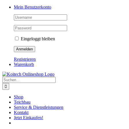
Skip
Mein Benutzerkonto
to
content
Eingeloggt bleiben
Registrieren
Warenkorb
Suche
nach:
Shop
Teichbau
Service & Dienstleistungen
Kontakt
Jetzt Einkaufen!