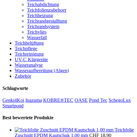
Teichabdichtung
Teichfolienzubehoer
Teichheizung
Teichrandgestalltung
Teichrandsystem
Teichvlies
Wasserfall
Teichbelüftung
Teichpflege
Teichreinigung
UV-C Klärgeräte
Wasseranalyse
Wasseraufbereitung (Algen)
Zubehör
Schlagworte
Genki4Koi
Inazuma
KOBRE®TEC
OASE
Pond Tec
SchegoLux
Smartpond
Best bewertete Produkte
Teichfolie
Zuschnitt EPDM Kautschuk 1,00 mm
CHF
18.90