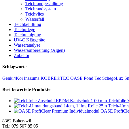
Teichrandgestalltung
Teichrandsystem
Teichvlies
Wasserfall
Teichbelüftung
Teichpflege
Teichreinigung
UV-C Klärgeräte
Wasseranalyse
Wasseraufbereitung (Algen)
Zubehör
Schlagworte
Genki4Koi
Inazuma
KOBRE®TEC
OASE
Pond Tec
SchegoLux
Sm
Best bewertete Produkte
Teichfolie
Teich-Umra
OASE ProfiCle
8362 Balterswil
Tel.: 079 507 85 05