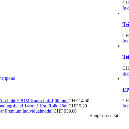
CH
In 
Te
CH
In 
Te
CH
In 
artpond
EP
 Zuschnitt EPDM Kautschuk 1,00 mm
CHF
14.50
CH
ndungsband 14cm, 1 lfm, Rolle 25m
CHF
9.20
In 
ar Premium Individualmodul
CHF
939.00
Hauptstrasse 34