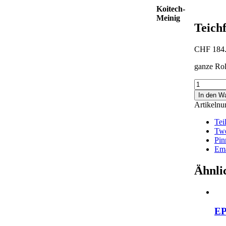
Koitech-
Meinig
Teich
CHF
184
ganze Rol
Teichfolie
EPDM
In den W
Nahtband
Artikeln
7.6cm
breit,
Tei
30,5
Twe
lfm
Pin
Menge
Ema
Ähnli
EP