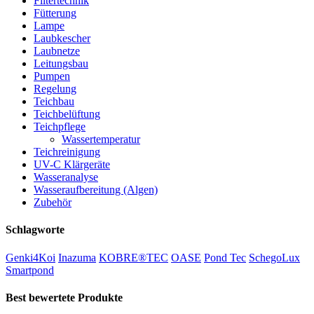
Filtertechnik
Fütterung
Lampe
Laubkescher
Laubnetze
Leitungsbau
Pumpen
Regelung
Teichbau
Teichbelüftung
Teichpflege
Wassertemperatur
Teichreinigung
UV-C Klärgeräte
Wasseranalyse
Wasseraufbereitung (Algen)
Zubehör
Schlagworte
Genki4Koi
Inazuma
KOBRE®TEC
OASE
Pond Tec
SchegoLux
Smartpond
Best bewertete Produkte