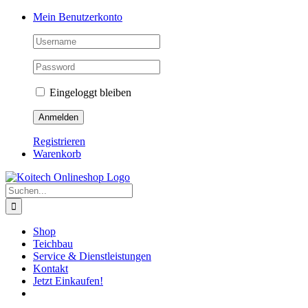
Skip
Mein Benutzerkonto
to
content
Eingeloggt bleiben
Registrieren
Warenkorb
Suche
nach:
Shop
Teichbau
Service & Dienstleistungen
Kontakt
Jetzt Einkaufen!