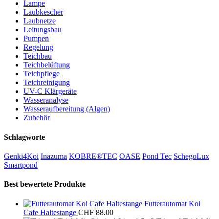
Lampe
Laubkescher
Laubnetze
Leitungsbau
Pumpen
Regelung
Teichbau
Teichbelüftung
Teichpflege
Teichreinigung
UV-C Klärgeräte
Wasseranalyse
Wasseraufbereitung (Algen)
Zubehör
Schlagworte
Genki4Koi
Inazuma
KOBRE®TEC
OASE
Pond Tec
SchegoLux
Smartpond
Best bewertete Produkte
Futterautomat Koi
Cafe Haltestange
CHF
88.00