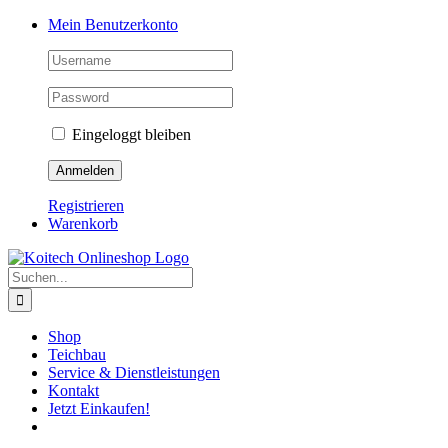
Skip
Mein Benutzerkonto
to
content
Eingeloggt bleiben
Registrieren
Warenkorb
Suche
nach:
Shop
Teichbau
Service & Dienstleistungen
Kontakt
Jetzt Einkaufen!