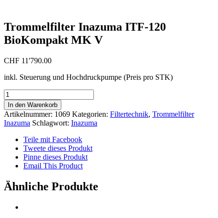
Trommelfilter Inazuma ITF-120
BioKompakt MK V
CHF
11'790.00
inkl. Steuerung und Hochdruckpumpe (Preis pro STK)
Trommelfilter
Inazuma
In den Warenkorb
ITF-
Artikelnummer:
1069
Kategorien:
Filtertechnik
,
Trommelfilter
120
Inazuma
Schlagwort:
Inazuma
BioKompakt
MK
Teile mit Facebook
V
Tweete dieses Produkt
Menge
Pinne dieses Produkt
Email This Product
Ähnliche Produkte