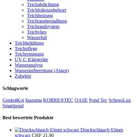
Teichabdichtung
Teichfolienzubehoer
Teichheizung
Teichrandgestalltung
Teichrandsystem
Teichvlies
Wasserfall
Teichbelüftung
Teichpflege
Teichreinigung
UV-C Klärgeräte
Wasseranalyse
Wasseraufbereitung (Algen)
Zubehör
Schlagworte
Genki4Koi
Inazuma
KOBRE®TEC
OASE
Pond Tec
SchegoLux
Smartpond
Best bewertete Produkte
Druckschlauch 63mm
schwarz
CHF
21.90