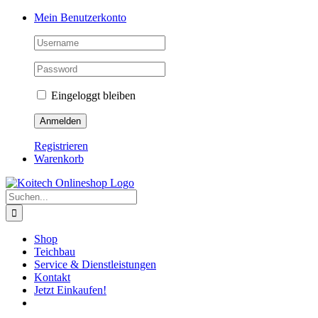
Skip
Mein Benutzerkonto
to
content
Eingeloggt bleiben
Registrieren
Warenkorb
Suche
nach:
Shop
Teichbau
Service & Dienstleistungen
Kontakt
Jetzt Einkaufen!